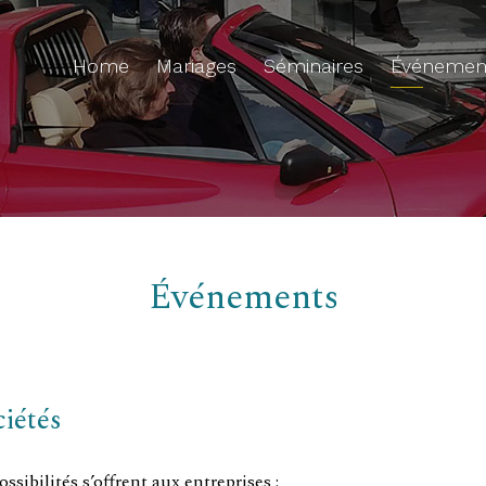
Home
Mariages
Séminaires
Événemen
Événements
ciétés
sibilités s’offrent aux entreprises :