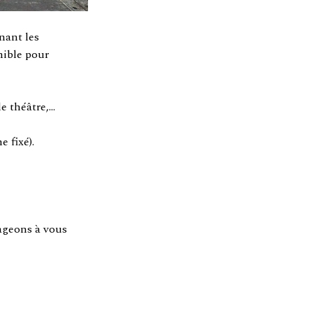
nant les
nible pour
e théâtre,…
 fixé).
ageons à vous